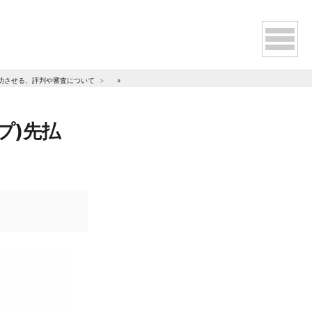
成功させる、評判や審査について
»
フリーランス向けファクタリング 『yup(ヤップ)先払い』の
プ)先払