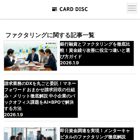
ファクタリングに関する記事一覧
銀行融資とファクタリングを徹底比
較！資金繰り改善に役立つ違いと選
び方ガイド
2026.1.9
請求業務のDXを丸ごと委託！マネー
フォワード おまかせ請求回収の仕組
み・メリット徹底解説 中小企業のバ
ックオフィス課題をAI×BPOで解決
する方法
2026.1.9
即日資金調達を実現！メンターキャ
ピタルのファクタリング徹底解説