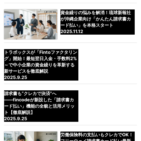
資金繰りの悩みを解消！琉球新報社
が沖縄企業向け「かんたん請求書カ
ード払い」を本格スタート
2025.11.12
トラボックスが「Fintoファクタリン
グ」開始！最短翌日入金・手数料2%
～で中小企業の資金繰りを革新する
新サービスを徹底解説
2025.9.25
請求書も“クレカで決済”へ
――fincodeが新設した「請求書カ
ード払い」機能の全貌と活用メリッ
ト【徹底解説】
2025.9.25
労働保険料の支払いもクレカでOK！
フリーウェイ請求書カード払い最新