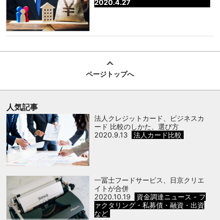
2020.4.27
ページトップへ
人気記事
法人クレジットカード、ビジネスカ
ード 比較のしかた、選び方
2020.9.13
法人カード比較
一冨士フードサービス、日京クリエ
イトが合併
2020.10.19
資金調達ニュース - フ
ァクタリング・私募債・融資・出資
など