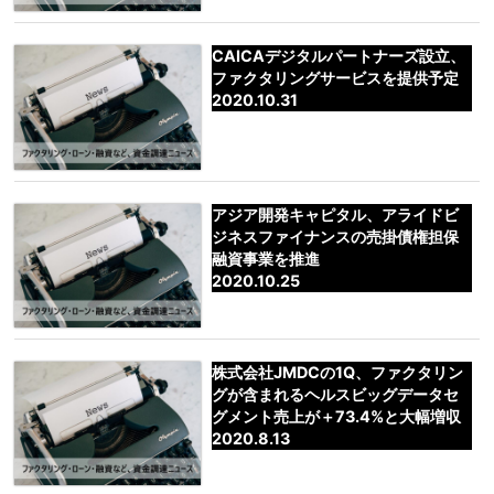
CAICAデジタルパートナーズ設立、
ファクタリングサービスを提供予定
2020.10.31
アジア開発キャピタル、アライドビ
ジネスファイナンスの売掛債権担保
融資事業を推進
2020.10.25
株式会社JMDCの1Q、ファクタリン
グが含まれるヘルスビッグデータセ
グメント売上が＋73.4%と大幅増収
2020.8.13