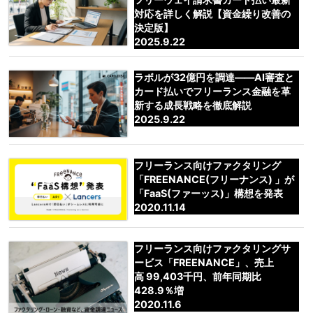
対応を詳しく解説【資金繰り改善の
決定版】
2025.9.22
ラボルが32億円を調達――AI審査と
カード払いでフリーランス金融を革
新する成長戦略を徹底解説
2025.9.22
フリーランス向けファクタリング
「FREENANCE(フリーナンス) 」が
「FaaS(ファーッス)」構想を発表
2020.11.14
フリーランス向けファクタリングサ
ービス「FREENANCE」、売上
高 99,403千円、前年同期比
428.9％増
2020.11.6