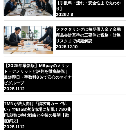
【手数料・流れ・安全性まで丸わか
り】
2026.1.9
ファクタリングは短期借入金？金融
商品会計基準の三要件と税務・財務
リスクまで網羅解説
2025.12.10
【2025年最新版】MBpayのメリッ
ト・デメリットと評判を徹底解説｜
最短即日・手数料8％で安心のマイナ
ビグループ
2025.11.12
TMNが法人向け「請求書カード払
い」でBtoB決済市場に新風！780兆
円規模に挑む戦略と今後の展望【徹
底解説】
2025.11.12