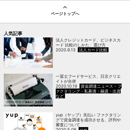
ページトップへ
人気記事
法人クレジットカード、ビジネスカ
ード 比較のしかた、選び方
2020.9.13
法人カード比較
一冨士フードサービス、日京クリエ
イトが合併
2020.10.19
資金調達ニュース - フ
ァクタリング・私募債・融資・出資
など
yup（ヤップ）先払い ファクタリン
グで資金調達を成功させる、評判や
審査について
2020.5.08
yup