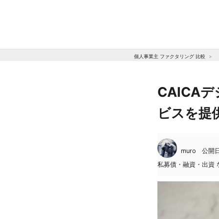
個人事業主 ファクタリング 比較
CAIC
ビスを提
muro
公開日:
私募債・融資・出資 