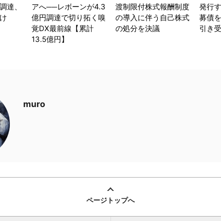
調達、
アへ──レボーンが4.3
渡制限付株式報酬制度
発行
け
億円調達で切り拓く嗅
の導入に伴う自己株式
募債
覚DX最前線【累計
の処分を決議
引き
13.5億円】
muro
ページトップへ