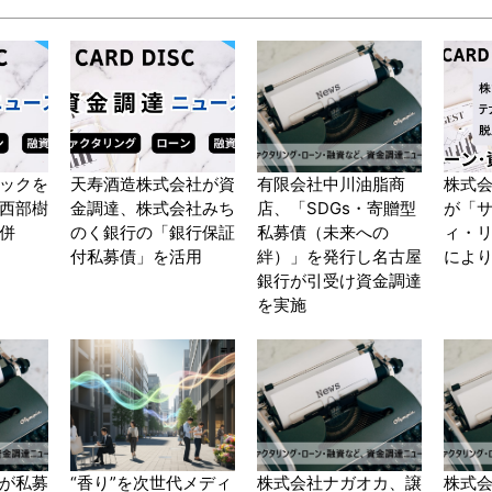
ックを
天寿酒造株式会社が資
有限会社中川油脂商
株式
西部樹
金調達、株式会社みち
店、「SDGs・寄贈型
が「
併
のく銀行の「銀行保証
私募債（未来への
ィ・
付私募債」を活用
絆）」を発行し名古屋
によ
銀行が引受け資金調達
を実施
が私募
“香り”を次世代メディ
株式会社ナガオカ、譲
株式