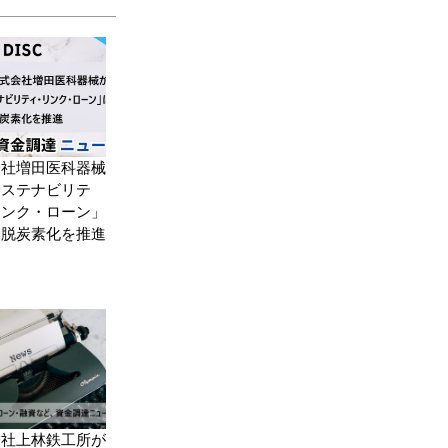
会社増田医科器械
サステナビリテ
リンク・ローン」
り脱炭素化を推進
会社上林鉄工所が