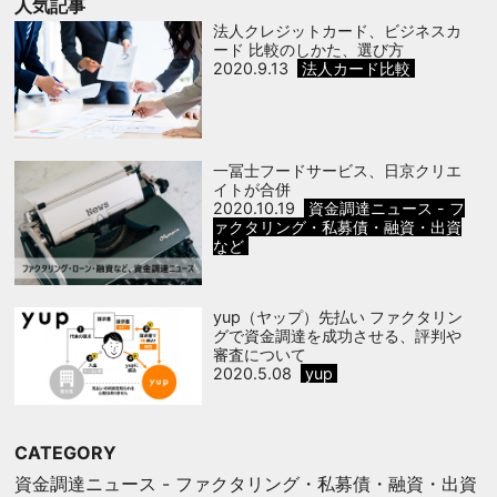
人気記事
法人クレジットカード、ビジネスカ
ード 比較のしかた、選び方
2020.9.13
法人カード比較
一冨士フードサービス、日京クリエ
イトが合併
2020.10.19
資金調達ニュース - フ
ァクタリング・私募債・融資・出資
など
yup（ヤップ）先払い ファクタリン
グで資金調達を成功させる、評判や
審査について
2020.5.08
yup
CATEGORY
資金調達ニュース - ファクタリング・私募債・融資・出資