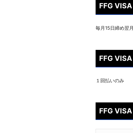
FFG V
毎月15日締め翌
FFG V
１回払いのみ
FFG V