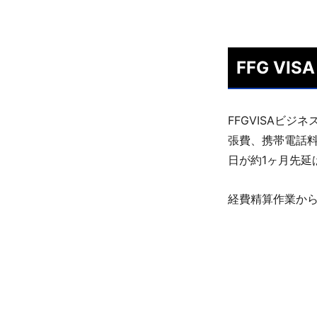
FFG V
FFGVISAビジ
張費、携帯電話料
日が約1ヶ月先延
経費精算作業か