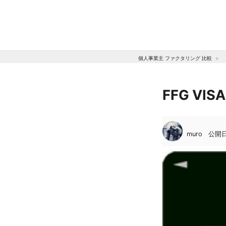
個人事業主 ファクタリング 比較
FFG V
muro
公開日: