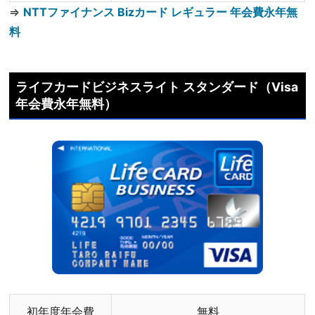
⇒
NTTファイナンス Bizカード レギュラー 年会費永年無
料
ライフカードビジネスライト スタンダード（Visa
年会費永年無料）
初年度年会費
無料