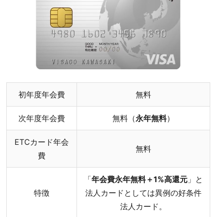
初年度年会費
無料
次年度年会費
無料（
永年無料
）
ETCカード年会
無料
費
「
年会費永年無料＋1%高還元
」と
特徴
法人カードとしては異例の好条件
法人カード。