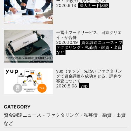
ード 比較のしかた、選び方
2020.9.13
法人カード比較
一冨士フードサービス、日京クリエ
イトが合併
2020.10.19
資金調達ニュース - フ
ァクタリング・私募債・融資・出資
など
yup（ヤップ）先払い ファクタリン
グで資金調達を成功させる、評判や
審査について
2020.5.08
yup
CATEGORY
資金調達ニュース - ファクタリング・私募債・融資・出資
など