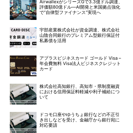
AirwallexがシリーズGで3.3億ドル調達、
評価額80億ドル—AI開発と米国拠点強化
で“自律型ファイナンス”実現へ
宇部産業株式会社が資金調達、株式会社
山陰合同銀行のプレミアム型銀行保証付
私募債を活用
アプラスビジネスカード ゴールド Visa –
年会費無料 Visa法人ビジネスクレジット
カード
株式会社高知銀行、高知市・県制度融資
における信用保証料軽減や利子補給につ
いて
ドコモ口座やゆうちょ銀行などの不正引
き出しなどを受け、金融庁から銀行宛に
対応要請