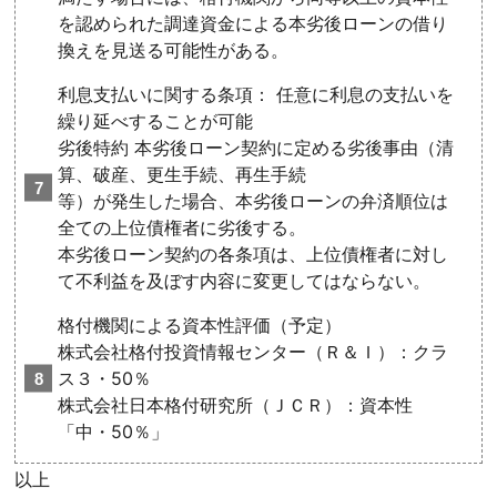
を認められた調達資金による本劣後ローンの借り
換えを見送る可能性がある。
利息支払いに関する条項： 任意に利息の支払いを
繰り延べすることが可能
劣後特約 本劣後ローン契約に定める劣後事由（清
算、破産、更生手続、再生手続
等）が発生した場合、本劣後ローンの弁済順位は
全ての上位債権者に劣後する。
本劣後ローン契約の各条項は、上位債権者に対し
て不利益を及ぼす内容に変更してはならない。
格付機関による資本性評価（予定）
株式会社格付投資情報センター（Ｒ＆Ｉ）：クラ
ス３・50％
株式会社日本格付研究所（ＪＣＲ）：資本性
「中・50％」
以上