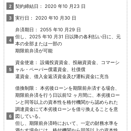
契約締結日： 2020 年10 月23 日
実行日： 2020 年10 月30 日
弁済期日： 2055 年10 月29 日
但し、2025 年10 月31 日以降の各利払い日に、元
本の全部または一部の
期限前弁済が可能
資金使途： 設備投資資金、投融資資金、コマーシ
ャル・ペーパー償還資金、社債償
還資金、借入金返済資金及び運転資金に充当
借換制限： 本劣後ローンを期限前弁済する場合、
期限前弁済を行う日以前12 ヶ月間に、本劣後ロー
ンと同等以上の資本性を格付機関から認められた
調達資金にて本劣後ローンを借り換えることを意
図している。
但し、期限前弁済時において、一定の財務水準を
満たす場合には、格付機関から同等以上の資本性