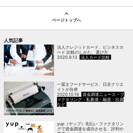
ページトップへ
人気記事
法人クレジットカード、ビジネスカ
ード 比較のしかた、選び方
2020.9.13
法人カード比較
一冨士フードサービス、日京クリエ
イトが合併
2020.10.19
資金調達ニュース - フ
ァクタリング・私募債・融資・出資
など
yup（ヤップ）先払い ファクタリン
グで資金調達を成功させる、評判や