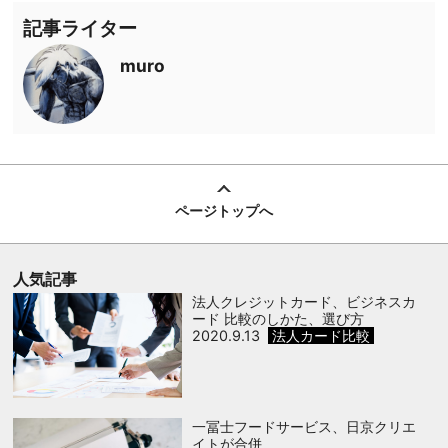
記事ライター
muro
ページトップへ
人気記事
法人クレジットカード、ビジネスカ
ード 比較のしかた、選び方
2020.9.13
法人カード比較
一冨士フードサービス、日京クリエ
イトが合併