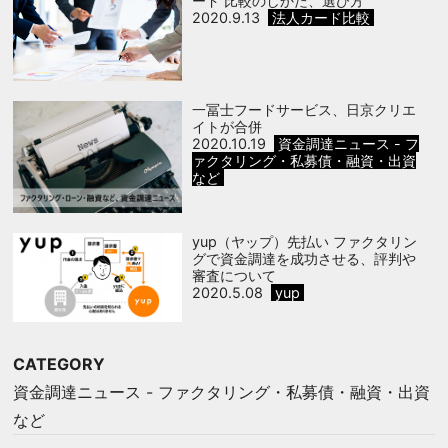
ード 比較のしかた、選び方
2020.9.13
法人カード比較
一冨士フードサービス、日京クリエ
イトが合併
2020.10.19
資金調達ニュース - フ
ァクタリング・私募債・融資・出資
など
yup（ヤップ）先払い ファクタリン
グで資金調達を成功させる、評判や
審査について
2020.5.08
yup
CATEGORY
資金調達ニュース - ファクタリング・私募債・融資・出資
など