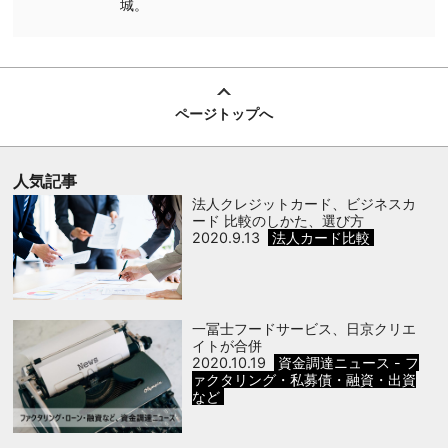
城。
ページトップへ
人気記事
法人クレジットカード、ビジネスカ
ード 比較のしかた、選び方
2020.9.13
法人カード比較
一冨士フードサービス、日京クリエ
イトが合併
2020.10.19
資金調達ニュース - フ
ァクタリング・私募債・融資・出資
など