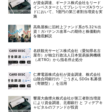
が資金調達、ギークス株式会社をリード
インベスターとしてプレシリーズAラウン
ドにおいて、1億円の第三者割当増資を実
施
高島屋株に旧村上ファンド系が5.32％出
資！ガバナンス改革への期待と株価動向
を徹底解説
名鉄観光サービス株式会社（愛知県名古
屋市）が独立行政法人日本貿易振興機構
（JETRO）から指名停止処分
仁摩電器株式会社が資金調達、株式会社
山陰合同銀行の「ごうぎん SDGs 私募債
（寄贈型）」を活用
響屋大曲煙火株式会社が第三者割当増資
により資金調達、北都銀行 と フィデアキ
ャピタルのファンドが投資