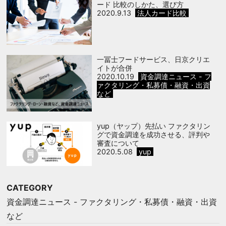
ード 比較のしかた、選び方
2020.9.13
法人カード比較
一冨士フードサービス、日京クリエ
イトが合併
2020.10.19
資金調達ニュース - フ
ァクタリング・私募債・融資・出資
など
yup（ヤップ）先払い ファクタリン
グで資金調達を成功させる、評判や
審査について
2020.5.08
yup
CATEGORY
資金調達ニュース - ファクタリング・私募債・融資・出資
など