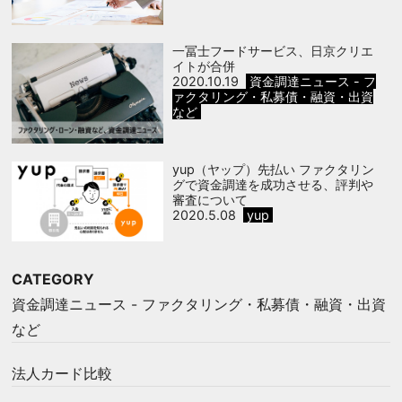
一冨士フードサービス、日京クリエ
イトが合併
2020.10.19
資金調達ニュース - フ
ァクタリング・私募債・融資・出資
など
yup（ヤップ）先払い ファクタリン
グで資金調達を成功させる、評判や
審査について
2020.5.08
yup
CATEGORY
資金調達ニュース - ファクタリング・私募債・融資・出資
など
法人カード比較