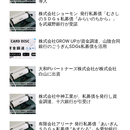
導入
株式会社ショーモン 発行私募債「むさし
のＳＤＧｓ私募債『みらいのちから』」
を武蔵野銀行が受諾
株式会社GROW UPが資金調達、山陰合同
銀行のごうぎんSDGs私募債を活用
大和PIパートナーズ株式会社が株式会社
白山に出資
株式会社中神工業が、私募債を発行し資
金調達、十六銀行が引受け
有限会社アリーナ 発行私募債「あいぎん
ＳＤＧｓ私募債 ”あすなろ”」を愛知銀行