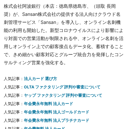
株式会社阿波銀行（本店：徳島県徳島市、（頭取 長岡
奨）が、Sansan株式会社の提供する法人向けクラウド名
刺管理サービス「Sansan」を導入し、オンライン名刺機
能の利用も開始した。新型コロナウイルスにより影響によ
り対面での営業活動が制限される中、オンライン名刺を活
用しオンライン上での顧客接点もデータ化、蓄積すること
で、きめ細かい顧客対応とグループ統合力を発揮したコン
サルティング営業を強化する。
人気記事：
法人カード 選び方
人気記事：
OLTA ファクタリング 評判や審査について
人気記事：
ヤップ ファクタリング 評判や審査について
人気記事：
年会費永年無料 法人カード
人気記事：
年会費永年無料 法人ゴールドカード
人気記事：
年会費永年無料 法人プラチナカード
人気記事：
年会費無料 法人カード