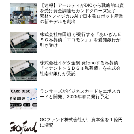
【速報】アールティがDICから戦略的出資
を受け資金調達セカンドクローズ完了──
素材×フィジカルAIで日本発ロボット産業
の新モデルを創出
株式会社粕田組 が発行する『あいぎんＥ
ＳＧ私募債「エコモン」』を愛知銀行が
引き受け
株式会社イゲタ金網 発行noする私募債
「＜ナント＞ＳＤＧｓ私募債」を株式会
社南都銀行が受託
ランサーズがビジネスカードをエポスカ
ードと開発、2025年春に発行予定
GOファンド株式会社が、資本金を１億円
に増資