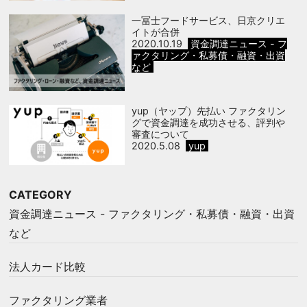
一冨士フードサービス、日京クリエ
イトが合併
2020.10.19
資金調達ニュース - フ
ァクタリング・私募債・融資・出資
など
yup（ヤップ）先払い ファクタリン
グで資金調達を成功させる、評判や
審査について
2020.5.08
yup
CATEGORY
資金調達ニュース - ファクタリング・私募債・融資・出資
など
法人カード比較
ファクタリング業者