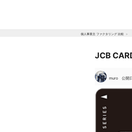
個人事業主 ファクタリング 比較
JCB CA
muro
公開日: