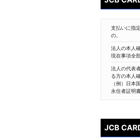
支払いに指
の。
法人の本人
現在事項全
法人の代表
る方の本人確
（例）日本
永住者証明
JCB CA