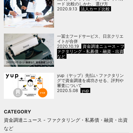
ード 比較のしかた、選び方
2020.9.13
法人カード比較
一冨士フードサービス、日京クリエ
イトが合併
2020.10.19
資金調達ニュース - フ
ァクタリング・私募債・融資・出資
など
yup（ヤップ）先払い ファクタリン
グで資金調達を成功させる、評判や
審査について
2020.5.08
yup
CATEGORY
資金調達ニュース - ファクタリング・私募債・融資・出資
など