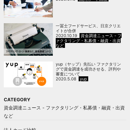
一冨士フードサービス、日京クリエ
イトが合併
2020.10.19
資金調達ニュース - フ
ァクタリング・私募債・融資・出資
など
yup（ヤップ）先払い ファクタリン
グで資金調達を成功させる、評判や
審査について
2020.5.08
yup
CATEGORY
資金調達ニュース - ファクタリング・私募債・融資・出資
など