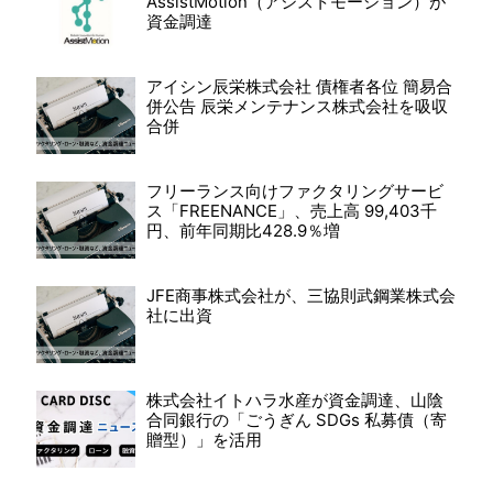
AssistMotion（アシストモーション）が
資金調達
アイシン辰栄株式会社 債権者各位 簡易合
併公告 辰栄メンテナンス株式会社を吸収
合併
フリーランス向けファクタリングサービ
ス「FREENANCE」、売上高 99,403千
円、前年同期比428.9％増
JFE商事株式会社が、三協則武鋼業株式会
社に出資
株式会社イトハラ水産が資金調達、山陰
合同銀行の「ごうぎん SDGs 私募債（寄
贈型）」を活用