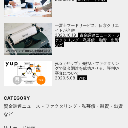
一冨士フードサービス、日京クリエ
イトが合併
2020.10.19
資金調達ニュース - フ
ァクタリング・私募債・融資・出資
など
yup（ヤップ）先払い ファクタリン
グで資金調達を成功させる、評判や
審査について
2020.5.08
yup
CATEGORY
資金調達ニュース - ファクタリング・私募債・融資・出資
など