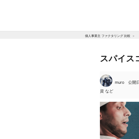
個人事業主 ファクタリング 比較
スパイス
muro
公開日:
資 など