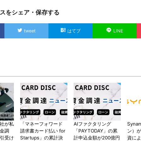
スをシェア・保存する
tweet
はてブ
LINE
社が私
「マネーフォワード
AIファクタリング
Syn
金調
請求書カード払い for
「PAYTODAY」の累
ン）
引受け
Startups」の累計決
計申込金額が200億円
資に