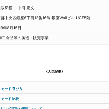
表取締役 中河 宏文
中央区銀座6丁目13番16号 銀座Wallビル UCF5階
19年8月15日
加工食品等の製造・販売事業
《人気記事》
カード 選び方
カード 比較
クタリング 評判や審査について