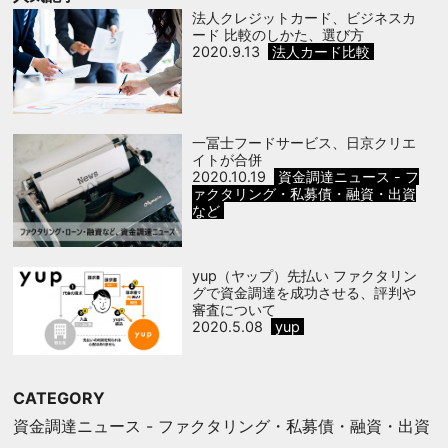
法人クレジットカード、ビジネスカ
ード 比較のしかた、選び方
2020.9.13
法人カード比較
一冨士フードサービス、日京クリエ
イトが合併
2020.10.19
資金調達ニュース - フ
ァクタリング・私募債・融資・出資
など
yup（ヤップ）先払い ファクタリン
グで資金調達を成功させる、評判や
審査について
2020.5.08
yup
CATEGORY
資金調達ニュース - ファクタリング・私募債・融資・出資