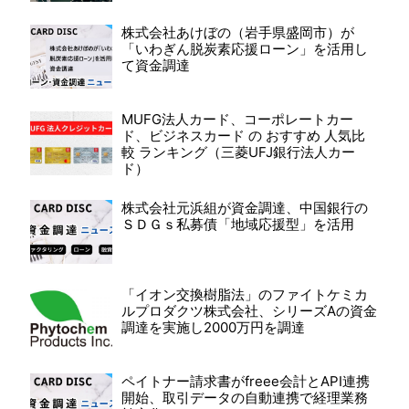
株式会社あけぼの（岩手県盛岡市）が
「いわぎん脱炭素応援ローン」を活用し
て資金調達
MUFG法人カード、コーポレートカー
ド、ビジネスカード の おすすめ 人気比
較 ランキング（三菱UFJ銀行法人カー
ド）
株式会社元浜組が資金調達、中国銀行の
ＳＤＧｓ私募債「地域応援型」を活用
「イオン交換樹脂法」のファイトケミカ
ルプロダクツ株式会社、シリーズAの資金
調達を実施し2000万円を調達
ペイトナー請求書がfreee会計とAPI連携
開始、取引データの自動連携で経理業務