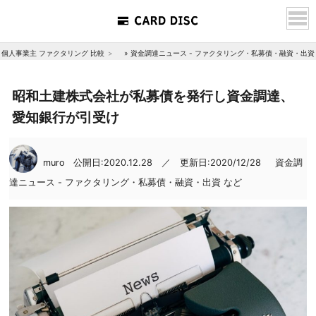
個人事業主 ファクタリング 比較
»
資金調達ニュース - ファクタリング・私募債・融資・出資
昭和土建株式会社が私募債を発行し資金調達、
愛知銀行が引受け
muro
公開日:2020.12.28 ／ 更新日:2020/12/28
資金調
達ニュース - ファクタリング・私募債・融資・出資 など