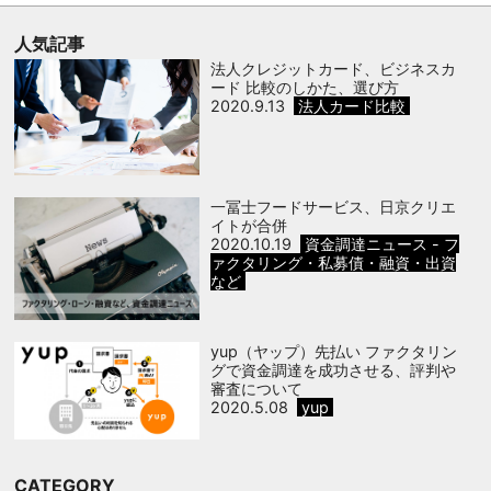
人気記事
法人クレジットカード、ビジネスカ
ード 比較のしかた、選び方
2020.9.13
法人カード比較
一冨士フードサービス、日京クリエ
イトが合併
2020.10.19
資金調達ニュース - フ
ァクタリング・私募債・融資・出資
など
yup（ヤップ）先払い ファクタリン
グで資金調達を成功させる、評判や
審査について
2020.5.08
yup
CATEGORY