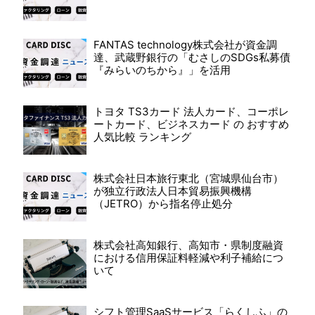
FANTAS technology株式会社が資金調
達、武蔵野銀行の「むさしのSDGs私募債
『みらいのちから』」を活用
トヨタ TS3カード 法人カード、コーポレ
ートカード、ビジネスカード の おすすめ
人気比較 ランキング
株式会社日本旅行東北（宮城県仙台市）
が独立行政法人日本貿易振興機構
（JETRO）から指名停止処分
株式会社高知銀行、高知市・県制度融資
における信用保証料軽減や利子補給につ
いて
シフト管理SaaSサービス「らくしふ」の