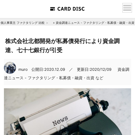
個人事業主 ファクタリング 比較
»
資金調達ニュース - ファクタリング・私募債・融資・出資
株式会社北都開発が私募債発行により資金調
達、七十七銀行が引受
muro
公開日:2020.12.09 ／ 更新日:2020/12/09
資金調
達ニュース - ファクタリング・私募債・融資・出資 など