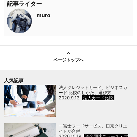
記事ライター
muro
ページトップへ
人気記事
法人クレジットカード、ビジネスカ
ード 比較のしかた、選び方
2020.9.13
法人カード比較
一冨士フードサービス、日京クリエ
イトが合併
2020.10.19
資金調達ニュース - フ