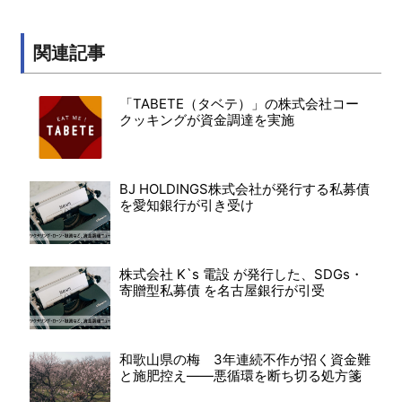
関連記事
「TABETE（タベテ）」の株式会社コー
クッキングが資金調達を実施
BJ HOLDINGS株式会社が発行する私募債
を愛知銀行が引き受け
株式会社 K`s 電設 が発行した、SDGs・
寄贈型私募債 を名古屋銀行が引受
和歌山県の梅 3年連続不作が招く資金難
と施肥控え――悪循環を断ち切る処方箋