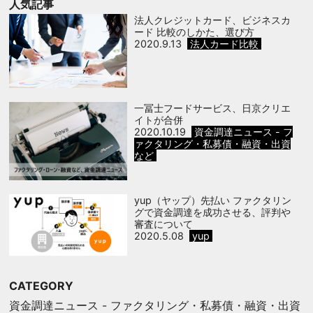
人気記事
法人クレジットカード、ビジネスカ
ード 比較のしかた、選び方
2020.9.13
法人カード比較
一冨士フードサービス、日京クリエ
イトが合併
2020.10.19
資金調達ニュース - フ
ァクタリング・私募債・融資・出資
など
yup（ヤップ）先払い ファクタリン
グで資金調達を成功させる、評判や
審査について
2020.5.08
yup
CATEGORY
資金調達ニュース - ファクタリング・私募債・融資・出資