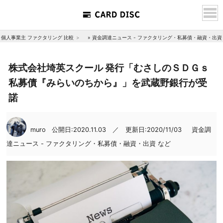
個人事業主 ファクタリング 比較
»
資金調達ニュース - ファクタリング・私募債・融資・出資
株式会社埼英スクール 発行「むさしのＳＤＧｓ
私募債『みらいのちから』」を武蔵野銀行が受
諾
muro
公開日:2020.11.03 ／ 更新日:2020/11/03
資金調
達ニュース - ファクタリング・私募債・融資・出資 など