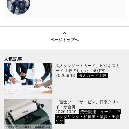
ページトップへ
人気記事
法人クレジットカード、ビジネスカ
ード 比較のしかた、選び方
2020.9.13
法人カード比較
一冨士フードサービス、日京クリエ
イトが合併
2020.10.19
資金調達ニュース - フ
ァクタリング・私募債・融資・出資
など