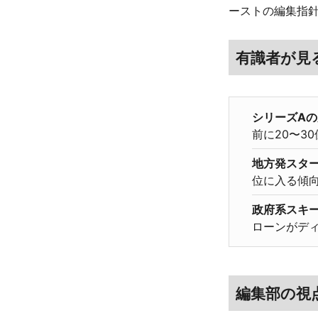
ーストの編集指
有識者が見
シリーズA
前に20〜3
地方発スタ
位に入る傾向
政府系スキ
ローンがデ
編集部の視