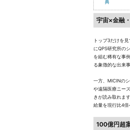
典
宇宙×金融
トップ3だけを
にQPS研究所の
を組む稀有な事
る象徴的な出来
一方、MICIN
や遠隔医療ニーズ
きが読み取れます
給量を現行比4倍
100億円