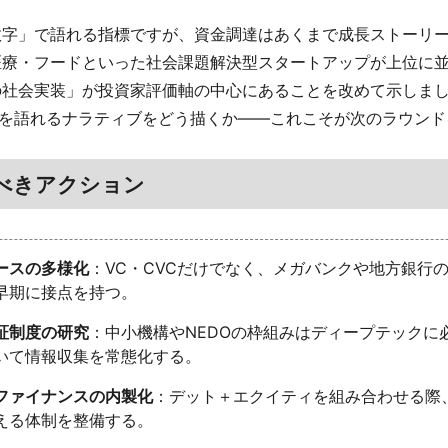
数字」で語れる指標ですが、資金調達はあくまで成長ストーリ
医療・フードといった社会課題解決型スタートアップが上位に
の社会実装」が投資家評価軸の中心にあることを改めて示しま
”を語れるナラティブをどう描くか――これこそが次のラウン
べきアクション
ースの多様化
：VC・CVCだけでなく、メガバンクや地方銀行
早期に接点を持つ。
証制度の研究
：中小機構やNEDOの枠組みはディープテックに
いて情報収集を常態化する。
ファイナンスの内製化
：デット＋エクイティを組み合わせる際
える体制を整備する。