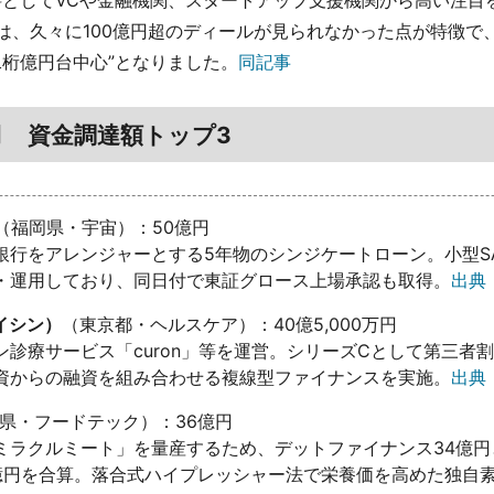
料としてVCや金融機関、スタートアップ支援機関から高い注目
版では、久々に100億円超のディールが見られなかった点が特徴で
二桁億円台中心”となりました。
同記事
0月 資金調達額トップ3
（福岡県・宇宙）：50億円
行をアレンジャーとする5年物のシンジケートローン。小型S
・運用しており、同日付で東証グロース上場承認も取得。
出典
マイシン）
（東京都・ヘルスケア）：40億5,000万円
診療サービス「curon」等を運営。シリーズCとして第三者
資からの融資を組み合わせる複線型ファイナンスを実施。
出典
県・フードテック）：36億円
ラクルミート」を量産するため、デットファイナンス34億円
億円を合算。落合式ハイプレッシャー法で栄養価を高めた独自