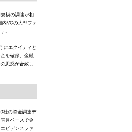
億円規模の調達が相
国内VCの大型ファ
ます。
ようにエクイティと
資金を確保、金融
者の思惑が合致し
00社の資金調達デ
発表月ベースで金
、エビデンスファ