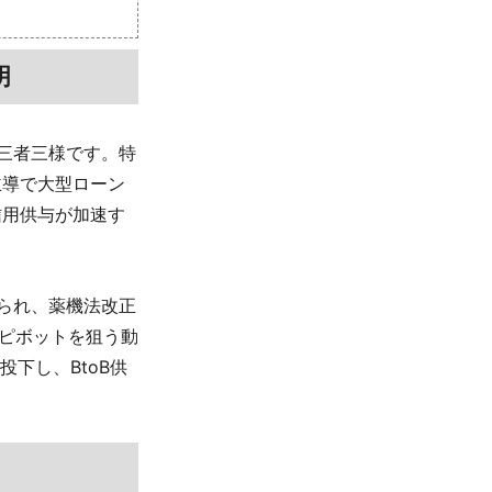
明
三者三様です。特
主導で大型ローン
信用供与が加速す
てられ、薬機法改正
へピボットを狙う動
下し、BtoB供