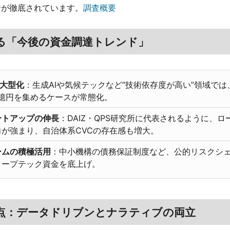
針が徹底されています。
調査概要
る「今後の資金調達トレンド」
の大型化
：生成AIや気候テックなど“技術依存度が高い”領域で
0億円を集めるケースが常態化。
ートアップの伸長
：DAIZ・QPS研究所に代表されるように、
が強まり、自治体系CVCの存在感も増大。
ームの積極活用
：中小機構の債務保証制度など、公的リスクシ
ィープテック資金を底上げ。
点：データドリブンとナラティブの両立