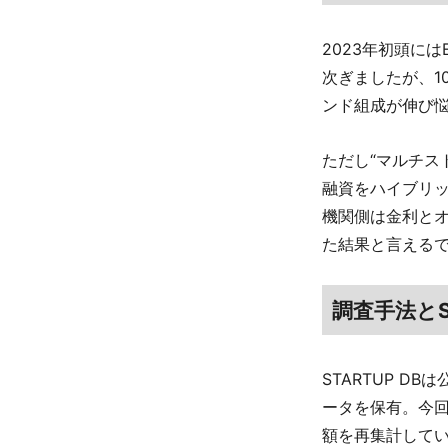
2023年初頭には
次ぎましたが、1
ンド組成が伸び
ただし“マルチス
融資をハイブリ
機関側は金利と
た結果と言える
調査手法とS
STARTUP D
ータを保有。今回
額を再集計して