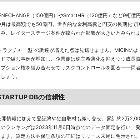
ENECHANGE（150億円）やSmartHR（120億円）など9桁
0月は最高額でも50億円。世界的な金利高騰と円安の長期化で
悩み、レイターステージ案件が絞られた影響が大きいとみられ
トラクチャー型”の調達が増えた点は見逃せません。MICINの
ッドで組む事例が増加し、企業側は株主希薄化を抑えつつ成長
オプション権を組み合わせてリスクコントロールを図る――両
でしょう。
TARTUP DBの信頼性
Bは公開情報に加えて登記簿や独自取材も織り交ぜ、累計約2万2,0
のランキングは2023年11月6日時点でのデータ固定を行い、
います。算定方法や保証条項の詳細はリリース末尾に明示され