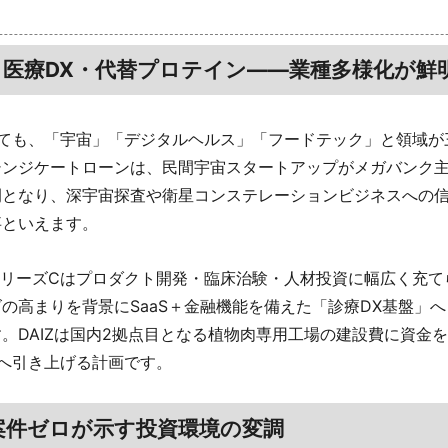
・医療DX・代替プロテイン――業種多様化が鮮
見ても、「宇宙」「デジタルヘルス」「フードテック」と領域が
シンジケートローンは、民間宇宙スタートアップがメガバンク
例となり、深宇宙探査や衛星コンステレーションビジネスへの
事といえます。
のシリーズCはプロダクト開発・臨床治験・人材投資に幅広く充
の高まりを背景にSaaS＋金融機能を備えた「診療DX基盤」
。DAIZは国内2拠点目となる植物肉専用工場の建設費に資金を投
へ引き上げる計画です。
超案件ゼロが示す投資環境の変調