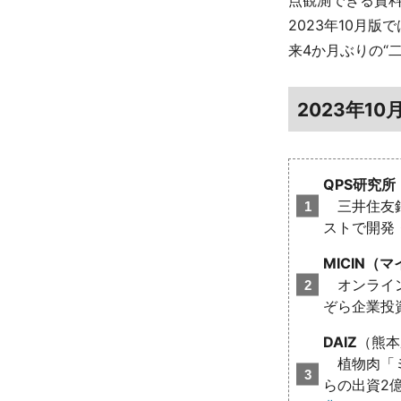
点観測できる資
2023年10月
来4か月ぶりの“
2023年1
QPS研究所
三井住友銀
ストで開発
MICIN（
オンライン
ぞら企業投
DAIZ
（熊本
植物肉「ミ
らの出資2