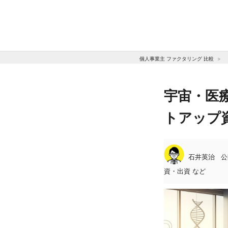
個人事業主 ファクタリング 比較
宇宙・医療
トアップ資
石井英治
公
資・出資 など