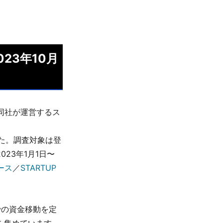
23年10月
、同社が運営するス
た。調査対象は登
23年1月1日〜
リース
／
STARTUP
での資金移動を定