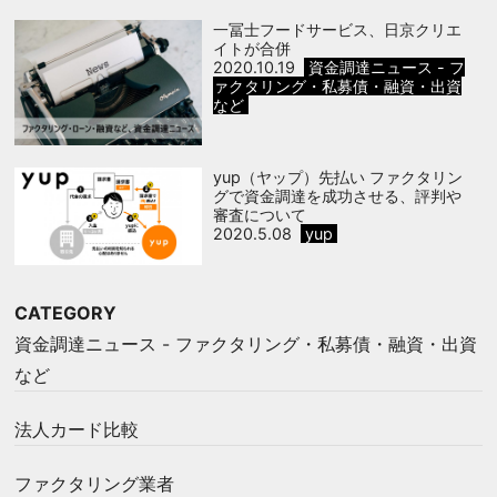
一冨士フードサービス、日京クリエ
イトが合併
2020.10.19
資金調達ニュース - フ
ァクタリング・私募債・融資・出資
など
yup（ヤップ）先払い ファクタリン
グで資金調達を成功させる、評判や
審査について
2020.5.08
yup
CATEGORY
資金調達ニュース - ファクタリング・私募債・融資・出資
など
法人カード比較
ファクタリング業者