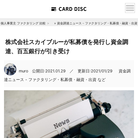
個人事業主 ファクタリング 比較
»
資金調達ニュース - ファクタリング・私募債・融資・出資
株式会社スカイブルーが私募債を発行し資金調
達、百五銀行が引き受け
muro
公開日:2021.01.29 ／ 更新日:2021/01/29
資金調
達ニュース - ファクタリング・私募債・融資・出資 など