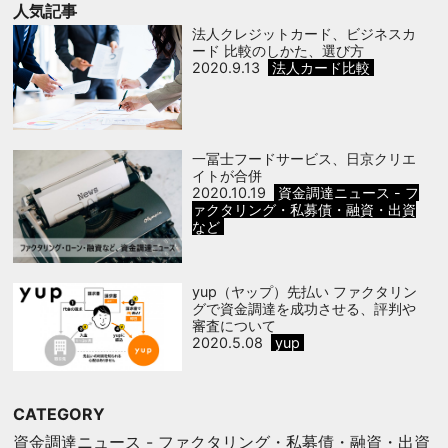
人気記事
法人クレジットカード、ビジネスカ
ード 比較のしかた、選び方
2020.9.13
法人カード比較
一冨士フードサービス、日京クリエ
イトが合併
2020.10.19
資金調達ニュース - フ
ァクタリング・私募債・融資・出資
など
yup（ヤップ）先払い ファクタリン
グで資金調達を成功させる、評判や
審査について
2020.5.08
yup
CATEGORY
資金調達ニュース - ファクタリング・私募債・融資・出資