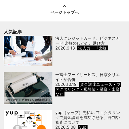
ページトップへ
人気記事
法人クレジットカード、ビジネスカ
ード 比較のしかた、選び方
2020.9.13
法人カード比較
一冨士フードサービス、日京クリエ
イトが合併
2020.10.19
資金調達ニュース - フ
ァクタリング・私募債・融資・出資
など
yup（ヤップ）先払い ファクタリン
グで資金調達を成功させる、評判や
審査について
2020.5.08
yup