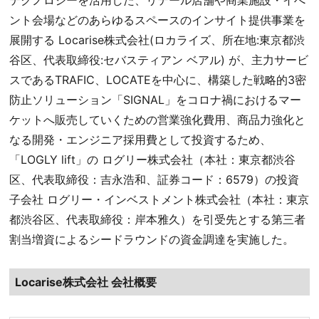
テクノロジーを活用した、リテール店舗や商業施設・イべ
ント会場などのあらゆるスペースのインサイト提供事業を
展開する Locarise株式会社(ロカライズ、所在地:東京都渋
谷区、代表取締役:セバスティアン ベアル) が、主力サービ
スであるTRAFIC、LOCATEを中心に、構築した戦略的3密
防止ソリューション「SIGNAL」をコロナ禍におけるマー
ケットへ販売していくための営業強化費用、商品力強化と
なる開発・エンジニア採用費として投資するため、
「LOGLY lift」の ログリー株式会社（本社：東京都渋谷
区、代表取締役：吉永浩和、証券コード：6579）の投資
子会社 ログリー・インベストメント株式会社（本社：東京
都渋谷区、代表取締役：岸本雅久）を引受先とする第三者
割当増資によるシードラウンドの資金調達を実施した。
Locarise株式会社 会社概要