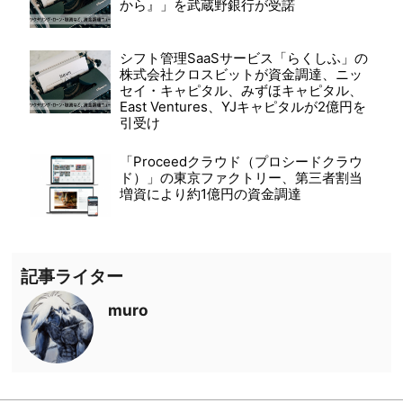
から』」を武蔵野銀行が受諾
シフト管理SaaSサービス「らくしふ」の
株式会社クロスビットが資金調達、ニッ
セイ・キャピタル、みずほキャピタル、
East Ventures、YJキャピタルが2億円を
引受け
「Proceedクラウド（プロシードクラウ
ド）」の東京ファクトリー、第三者割当
増資により約1億円の資金調達
記事ライター
muro