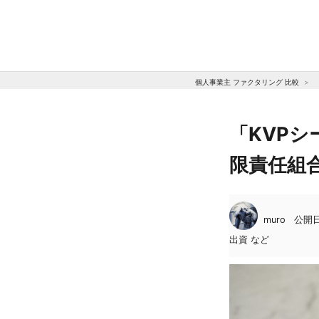
個人事業主 ファクタリング 比較
「KVPシ
限責任組
muro
公開日:
出資 など