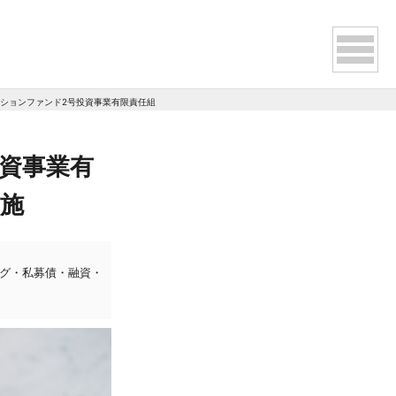
゙ーションファンド2号投資事業有限責任組合」、きらぼし銀行から資金調達を実施
投資事業有
実施
ング・私募債・融資・