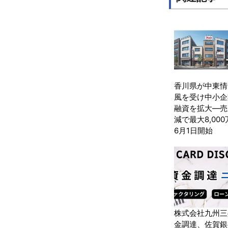
香川県が中東情
風を受け中小企
融資を拡大―売
減で最大8,00
6月1日開始
株式会社九州三
金調達、佐賀銀