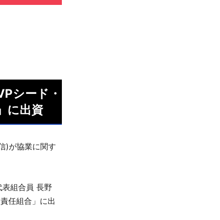
Pシード・
」に出資
壽信)が協業に関す
代表組合員 長野
有限責任組合」に出