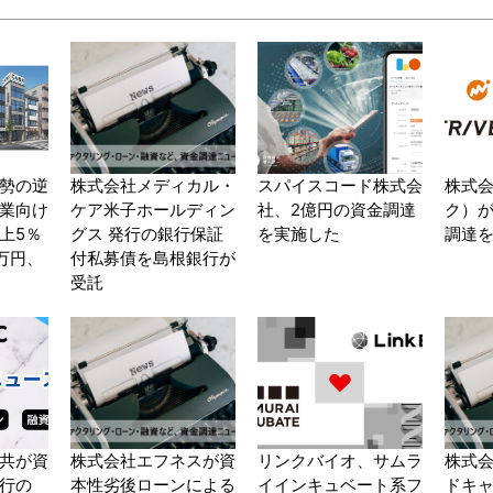
勢の逆
株式会社メディカル・
スパイスコード株式会
株式会
業向け
ケア米子ホールディン
社、2億円の資金調達
ク）が
上5％
グス 発行の銀行保証
を実施した
調達
0万円、
付私募債を島根銀行が
受託
共が資
株式会社エフネスが資
リンクバイオ、サムラ
株式
行の
本性劣後ローンによる
イインキュベート系フ
ドキャ