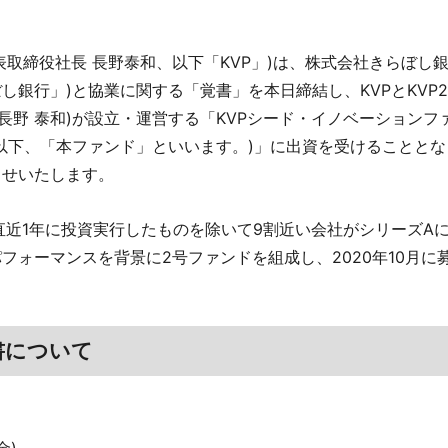
表取締役社長 長野泰和、以下「KVP」)は、株式会社きらぼし銀
゙し銀行」)と協業に関する「覚書」を本日締結し、KVPとKVP
長野 泰和)が設立・運営する「KVPシード・イノベーションフ
以下、「本ファンド」といいます。)」に出資を受けることとな
らせいたします。
は直近1年に投資実行したものを除いて9割近い会社がシリーズA
パフォーマンスを背景に2号ファンドを組成し、2020年10月
書について
金)