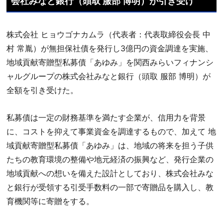
会社みなと銀行（頭取 服部 博明）が引き受け
株式会社 ヒョウゴナカムラ（代表者：代表取締役会長 中
村 常胤）が無担保社債を発行し3億円の資金調達を実施、
地域貢献寄贈型私募債「あゆみ」を関西みらいフィナンシ
ャルグループの株式会社みなと銀行（頭取 服部 博明）が
全額を引き受けた。
私募債は一定の財務基準を満たす企業が、信用力を背景
に、コストを抑えて事業資金を調達するもので、加えて 地
域貢献寄贈型私募債「あゆみ」は、地域の将来を担う子供
たちの教育環境の整備や地元経済の振興など、発行企業の
地域貢献への想いを備えた設計としており、株式会社みな
と銀行が受領する引受手数料の一部で寄贈品を購入し、教
育機関等に寄贈をする。