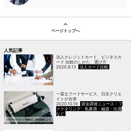
ページトップへ
人気記事
法人クレジットカード、ビジネスカ
ード 比較のしかた、選び方
2020.9.13
法人カード比較
一冨士フードサービス、日京クリエ
イトが合併
2020.10.19
資金調達ニュース - フ
ァクタリング・私募債・融資・出資
など