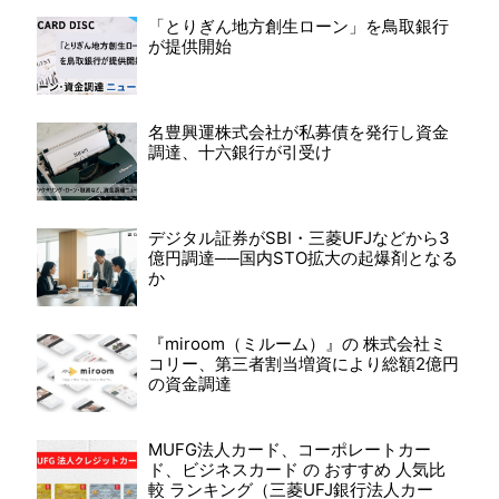
「とりぎん地方創生ローン」を鳥取銀行
が提供開始
名豊興運株式会社が私募債を発行し資金
調達、十六銀行が引受け
デジタル証券がSBI・三菱UFJなどから3
億円調達──国内STO拡大の起爆剤となる
か
『miroom（ミルーム）』の 株式会社ミ
コリー、第三者割当増資により総額2億円
の資金調達
MUFG法人カード、コーポレートカー
ド、ビジネスカード の おすすめ 人気比
較 ランキング（三菱UFJ銀行法人カー