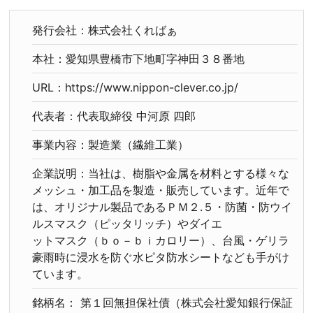
発行会社：株式会社くればぁ
本社：愛知県豊橋市下地町字神田３８番地
URL：https://www.nippon-clever.co.jp/
代表者：代表取締役 中河原 四郎
事業内容：製造業（繊維工業）
企業説明：当社は、樹脂や金属を材料とする様々な
メッシュ・加工品を製造・販売しています。近年で
は、オリジナル製品であるＰＭ２.５・防菌・防ウイ
ルスマスク（ピッタリッチ）やダイエ
ットマスク（ｂｏ－ｂｉカロリー）、台風・ゲリラ
豪雨時に浸水を防ぐ水ピタ防水シートなども手がけ
ています。
銘柄名： 第１回無担保社債（株式会社愛知銀行保証