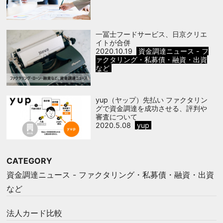
一冨士フードサービス、日京クリエ
イトが合併
2020.10.19
資金調達ニュース - フ
ァクタリング・私募債・融資・出資
など
yup（ヤップ）先払い ファクタリン
グで資金調達を成功させる、評判や
審査について
2020.5.08
yup
CATEGORY
資金調達ニュース - ファクタリング・私募債・融資・出資
など
法人カード比較