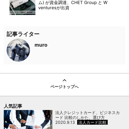
ム) が資金調達、CHET Group と W
venturesが出資
記事ライター
muro
ページトップへ
人気記事
法人クレジットカード、ビジネスカ
ード 比較のしかた、選び方
2020.9.13
法人カード比較