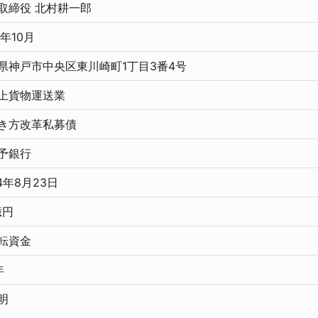
表取締役 北村耕一郎
7年10月
庫県神戸市中央区東川崎町1丁目3番4号
陸上貨物運送業
働き方改革私募債
伊予銀行
24年8月23日
億円
運転資金
年
明