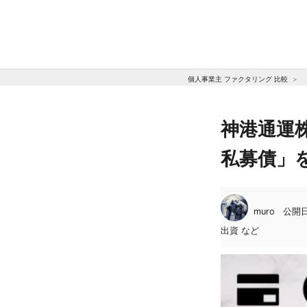
個人事業主 ファクタリング 比較
神港通運
私募債」
muro
公開日:
出資 など