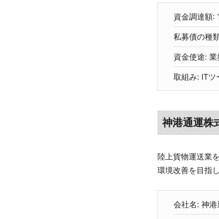
資金調達額:
私募債の種類
資金使途: 
取組み: I
神港通運株
陸上貨物運送業を
環境改善を目指
会社名: 神