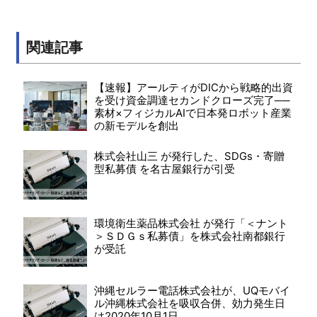
関連記事
【速報】アールティがDICから戦略的出資
を受け資金調達セカンドクローズ完了──
素材×フィジカルAIで日本発ロボット産業
の新モデルを創出
株式会社山三 が発行した、SDGs・寄贈
型私募債 を名古屋銀行が引受
環境衛生薬品株式会社 が発行「＜ナント
＞ＳＤＧｓ私募債」を株式会社南都銀行
が受託
沖縄セルラー電話株式会社が、UQモバイ
ル沖縄株式会社を吸収合併、効力発生日
は2020年10月1日