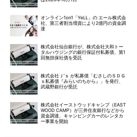
オンライン1on1「YeLL」の エール株式会
社、第三者割当増資により2億円の資金調
達
株式会社仙台銀行が、株式会社大和トー
タルハウジングの銀行保証付私募債、第1
回無担保社債を受託
株式会社Ｊ’ｓ が私募債「むさしのＳＤＧ
ｓ私募債『みらいのちから』」を発行、
武蔵野銀行が受託
株式会社イーストウッドキャンプ（EAST
WOOD CAMP）が三井住友銀行などから
資金調達、キャンピングカーのレンタカ
ー事業を開始