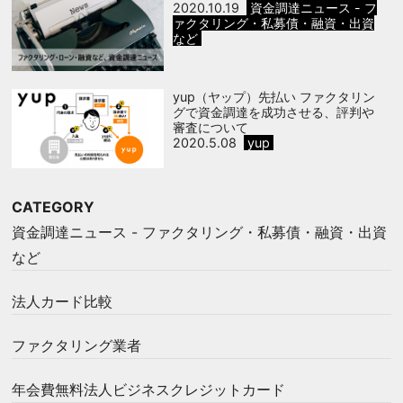
2020.10.19
資金調達ニュース - フ
ァクタリング・私募債・融資・出資
など
yup（ヤップ）先払い ファクタリン
グで資金調達を成功させる、評判や
審査について
2020.5.08
yup
CATEGORY
資金調達ニュース - ファクタリング・私募債・融資・出資
など
法人カード比較
ファクタリング業者
年会費無料法人ビジネスクレジットカード