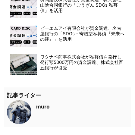
山陰合同銀行の「ごうぎん SDGs 私募
債」を活用
ピーエムアイ有限会社が資金調達、名古
屋銀行の「SDGs・寄贈型私募債『未来へ
の絆』」を活用
ワタナベ商事株式会社が私募債を発行し
発行額5000万円の資金調達、株式会社百
五銀行が引受
記事ライター
muro