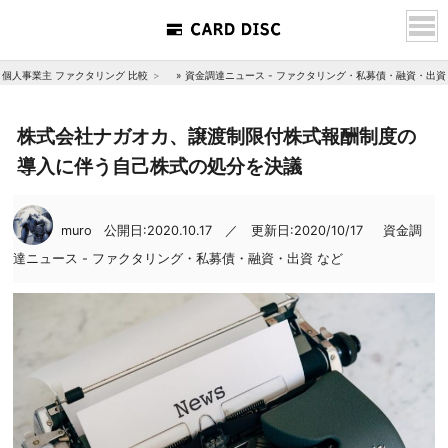
個人事業主 ファクタリング 比較
»
資金調達ニュース - ファクタリング・私募債・融資・出資
株式会社ナガオカ、譲渡制限付株式報酬制度の
導入に伴う自己株式の処分を決議
muro
公開日:2020.10.17 ／ 更新日:2020/10/17
資金調
達ニュース - ファクタリング・私募債・融資・出資 など