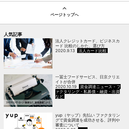
ページトップへ
人気記事
法人クレジットカード、ビジネスカ
ード 比較のしかた、選び方
2020.9.13
法人カード比較
一冨士フードサービス、日京クリエ
イトが合併
2020.10.19
資金調達ニュース - フ
ァクタリング・私募債・融資・出資
など
yup（ヤップ）先払い ファクタリン
グで資金調達を成功させる、評判や
審査について