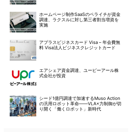
ホームページ制作SaaSのペライチが資金
調達、ラクスルに対し第三者割当増資を
実施
アプラスビジネスカード Visa – 年会費無
料 Visa法人ビジネスクレジットカード
エアシェア資金調達、ユーピーアール株
式会社が投資
シード1億円調達で加速するMuso Action
の汎用ロボット革命――VLA×力制御が切
り開く「働くロボット」新時代