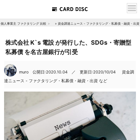
個人事業主 ファクタリング 比較
»
資金調達ニュース - ファクタリング・私募債・融資・出資
株式会社 K`s 電設 が発行した、SDGs・寄贈型
私募債 を名古屋銀行が引受
muro
公開日:2020.10.04 ／ 更新日:2020/10/04
資金調
達ニュース - ファクタリング・私募債・融資・出資 など