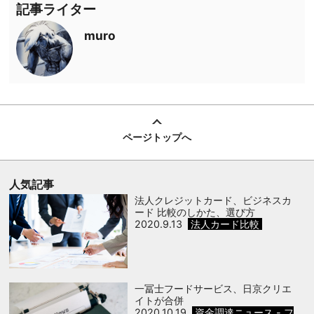
記事ライター
muro
ページトップへ
人気記事
法人クレジットカード、ビジネスカ
ード 比較のしかた、選び方
2020.9.13
法人カード比較
一冨士フードサービス、日京クリエ
イトが合併
2020.10.19
資金調達ニュース - フ