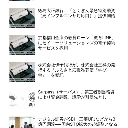
徳島大正銀行、「とくぎん緊急特別融資
（鳥インフルエンザ対応口）」提供開始
京都信用金庫の教育ローン「教育LINE」
にセイコーソリューションズの電子契約
サービスを採用
株式会社伊予銀行が、株式会社三祥の発
行する「ふるさと応援私募債『学び
舎』」を受託
Surpass（サーパス）、第三者割当増資
により資金調達、識学が引受先とし
デジタル証券がSBI・三菱UFJなどから3
億円調達──国内STO拡大の起爆剤となる