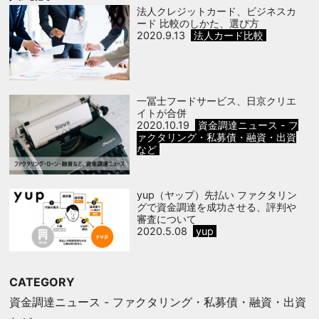
法人クレジットカード、ビジネスカ
ード 比較のしかた、選び方
2020.9.13
法人カード比較
一冨士フードサービス、日京クリエ
イトが合併
2020.10.19
資金調達ニュース - フ
ァクタリング・私募債・融資・出資
など
yup（ヤップ）先払い ファクタリン
グで資金調達を成功させる、評判や
審査について
2020.5.08
yup
CATEGORY
資金調達ニュース - ファクタリング・私募債・融資・出資