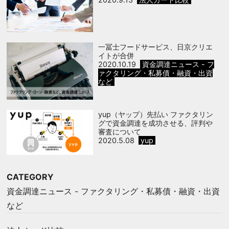
一冨士フードサービス、日京クリエ
イトが合併
2020.10.19
資金調達ニュース - フ
ァクタリング・私募債・融資・出資
など
yup（ヤップ）先払い ファクタリン
グで資金調達を成功させる、評判や
審査について
2020.5.08
yup
CATEGORY
資金調達ニュース - ファクタリング・私募債・融資・出資
など