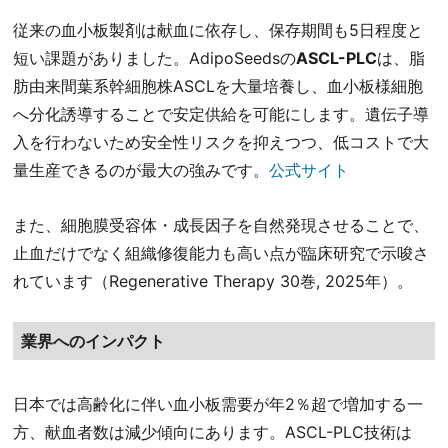
従来の血小板製剤は献血に依存し、保存期間も5日程度と
短い課題がありました。AdipoSeedsの
ASCL-PLC
は、脂
肪由来間葉系幹細胞株ASCLを大量培養し、血小板様細胞
へ分化誘導することで安定供給を可能にします。遺伝子導
入を行わないため安全性リスクを抑えつつ、低コストで大
量生産できるのが最大の強みです。
公式サイト
また、細胞膜受容体・成長因子を自然発現させることで、
止血だけでなく組織修復能力も高い点が臨床研究で示唆さ
れています（Regenerative Therapy 30巻, 2025年）。
業界へのインパクト
日本では高齢化に伴い血小板需要が年2％超で増加する一
方、献血者数は減少傾向にあります。ASCL-PLC技術は