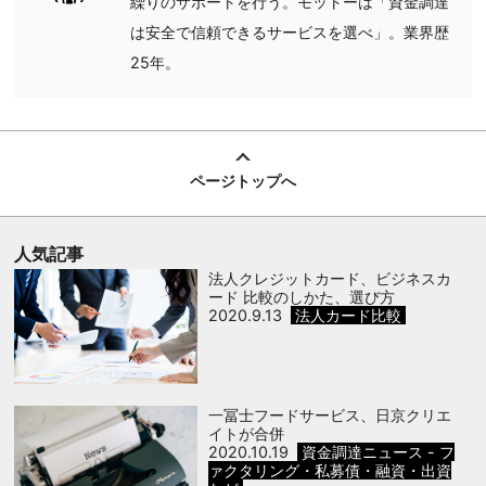
繰りのサポートを行う。モットーは「資金調達
は安全で信頼できるサービスを選べ」。業界歴
25年。
ページトップへ
人気記事
法人クレジットカード、ビジネスカ
ード 比較のしかた、選び方
2020.9.13
法人カード比較
一冨士フードサービス、日京クリエ
イトが合併
2020.10.19
資金調達ニュース - フ
ァクタリング・私募債・融資・出資