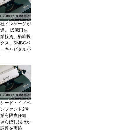
会社インゲージが
達、1.5億円を
企業投資、栖峰投
クス、SMBCベ
ャーキャピタルが
先
Pシード・イノベ
ンファンド2号
事業有限責任組
きらぼし銀行か
金調達を実施