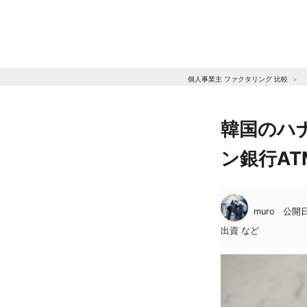
個人事業主 ファクタリング 比較
韓国のハ
ン銀行A
muro
公開日:
出資 など