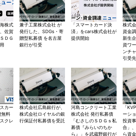
海株式
兼子工業株式会社 が
「スマートカード決
株式
、佐賀
発行した、SDGs・寄
済」をcars株式会社が
資金調
ＳＤＧ
贈型私募債 を名古屋
提供開始
新生
用
銀行が引受
資ワー
ンチ
引受
スカー
株式会社広島銀行が、
河島コンクリート工業
「KV
会費無料
株式会社ロイヤルの銀
株式会社 発行私募債
ーショ
ネスクレ
行保証付私募債を受託
「むさしのＳＤＧｓ私
投資
募債『みらいのちか
合」、
ら』」を武蔵野銀行が
ら資