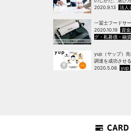
のしかた、選び
2020.9.13
法人
一冨士フードサ
2020.10.19
資金
グ・私募債・融資
yup（ヤップ）
調達を成功させ
2020.5.08
yup