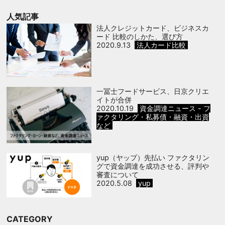
人気記事
法人クレジットカード、ビジネスカ
ード 比較のしかた、選び方
2020.9.13
法人カード比較
一冨士フードサービス、日京クリエ
イトが合併
2020.10.19
資金調達ニュース - フ
ァクタリング・私募債・融資・出資
など
yup（ヤップ）先払い ファクタリン
グで資金調達を成功させる、評判や
審査について
2020.5.08
yup
CATEGORY