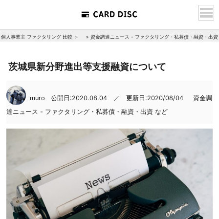
個人事業主 ファクタリング 比較
»
資金調達ニュース - ファクタリング・私募債・融資・出資
茨城県新分野進出等支援融資について
muro
公開日:2020.08.04 ／ 更新日:2020/08/04
資金調
達ニュース - ファクタリング・私募債・融資・出資 など