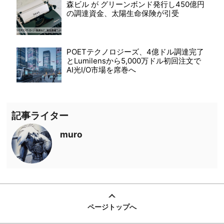
森ビル が グリーンボンド発行し450億円
の調達資金、太陽生命保険が引受
POETテクノロジーズ、4億ドル調達完了
とLumilensから5,000万ドル初回注文で
AI光I/O市場を席巻へ
記事ライター
muro
ページトップへ