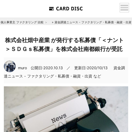
個人事業主 ファクタリング 比較
»
資金調達ニュース - ファクタリング・私募債・融資・出資
株式会社畑中産業 が発行する私募債「＜ナント
＞ＳＤＧｓ私募債」を株式会社南都銀行が受託
muro
公開日:2020.10.13 ／ 更新日:2020/10/13
資金調
達ニュース - ファクタリング・私募債・融資・出資 など