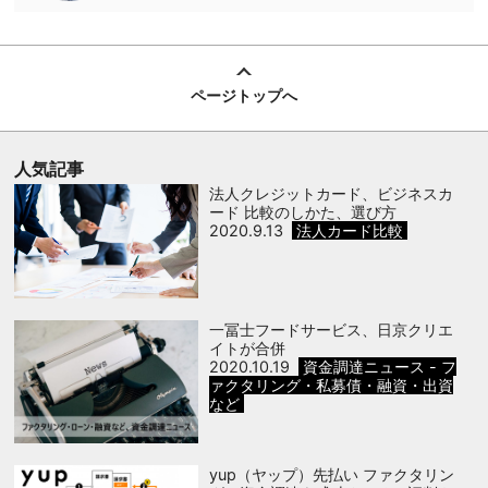
ページトップへ
人気記事
法人クレジットカード、ビジネスカ
ード 比較のしかた、選び方
2020.9.13
法人カード比較
一冨士フードサービス、日京クリエ
イトが合併
2020.10.19
資金調達ニュース - フ
ァクタリング・私募債・融資・出資
など
yup（ヤップ）先払い ファクタリン