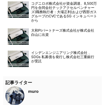
コグニロボ株式会社が資金調達、8,500万
円を合同会社テックアクセルベンチャー
ズ(職務執行者：大場正利)および西部ガス
グループのCVCであるSG インキュベート
から
大和PIパートナーズ株式会社が株式会社
白山に出資
イシデンエンジニアリング株式会社 、
SDGs 私募債を発行し株式会社三重銀行
が受託
記事ライター
muro