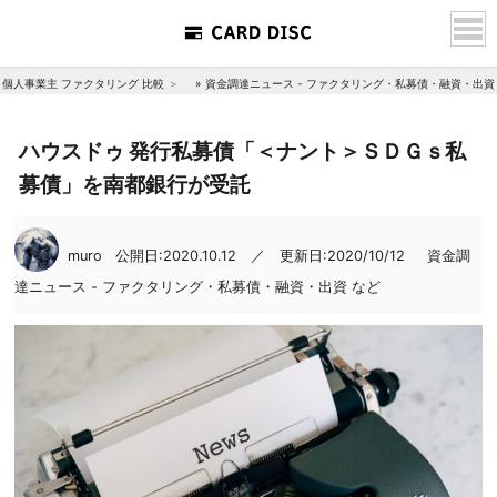
個人事業主 ファクタリング 比較
»
資金調達ニュース - ファクタリング・私募債・融資・出資
ハウスドゥ 発行私募債「＜ナント＞ＳＤＧｓ私
募債」を南都銀行が受託
muro
公開日:2020.10.12 ／ 更新日:2020/10/12
資金調
達ニュース - ファクタリング・私募債・融資・出資 など