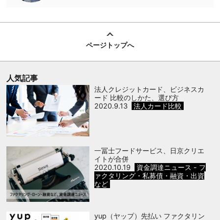
ページトップへ
人気記事
法人クレジットカード、ビジネスカ
ード 比較のしかた、選び方
2020.9.13
法人カード比較
一冨士フードサービス、日京クリエ
イトが合併
2020.10.19
資金調達ニュース - フ
ァクタリング・私募債・融資・出資
など
yup（ヤップ）先払い ファクタリン