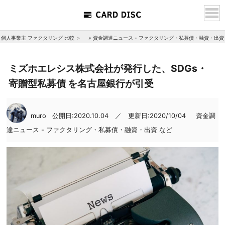
個人事業主 ファクタリング 比較
»
資金調達ニュース - ファクタリング・私募債・融資・出資
ミズホエレシス株式会社が発行した、SDGs・
寄贈型私募債 を名古屋銀行が引受
muro
公開日:2020.10.04 ／ 更新日:2020/10/04
資金調
達ニュース - ファクタリング・私募債・融資・出資 など