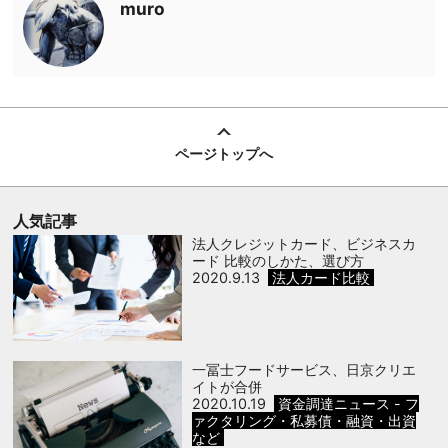
muro
ページトップへ
人気記事
法人クレジットカード、ビジネスカ
ード 比較のしかた、選び方
2020.9.13
法人カード比較
一冨士フードサービス、日京クリエ
イトが合併
2020.10.19
資金調達ニュース - フ
ァクタリング・私募債・融資・出資
など