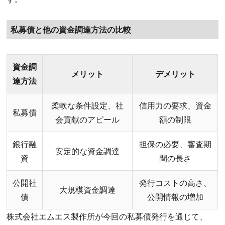
私募債と他の資金調達方法の比較
資金調
メリット
デメリット
達方法
柔軟な条件設定、社
信用力の要求、資金
私募債
会貢献のアピール
額の制限
銀行融
担保の必要、審査期
安定的な資金調達
資
間の長さ
公開社
発行コストの高さ、
大規模資金調達
債
公開情報の増加
株式会社エムエス製作所が今回の私募債発行を通じて、