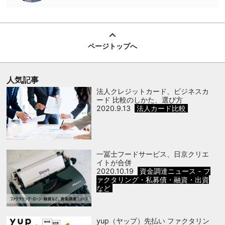
ページトップへ
人気記事
法人クレジットカード、ビジネスカ
ード 比較のしかた、選び方
2020.9.13
法人カード比較
一冨士フードサービス、日京クリエ
イトが合併
2020.10.19
資金調達ニュース - フ
ァクタリング・私募債・融資・出資
など
yup（ヤップ）先払い ファクタリン