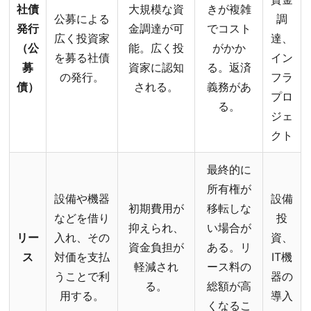
社債
大規模な資
きが複雑
公募による
調
発行
金調達が可
でコスト
広く投資家
達、
（公
能。広く投
がかか
を募る社債
イン
募
資家に認知
る。返済
の発行。
フラ
債）
される。
義務があ
プロ
る。
ジェ
クト
最終的に
所有権が
設備や機器
設備
初期費用が
移転しな
などを借り
投
抑えられ、
い場合が
リー
入れ、その
資、
資金負担が
ある。リ
ス
対価を支払
IT機
軽減され
ース料の
うことで利
器の
る。
総額が高
用する。
導入
くなるこ