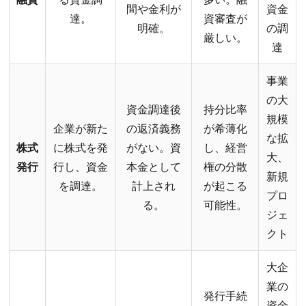
間や金利が
資金
達。
資審査が
明確。
の調
厳しい。
達
事業
の大
資金調達後
持分比率
規模
企業が新た
の返済義務
が希薄化
な拡
株式
に株式を発
がない。資
し、経営
大、
発行
行し、資金
本金として
権の分散
新規
を調達。
計上され
が起こる
プロ
る。
可能性。
ジェ
クト
大企
業の
発行手続
資金