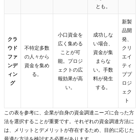
とも。
新製
品開
小口資金を
成功しな
クラ
発、
広く集める
い場合、
ウド
不特定多数
クリ
ことが可
資金が集
ファ
の人々から
エイ
能。プロジ
まらな
ンデ
資金を集め
ティ
ェクトの広
い。手数
ィン
る。
ブプ
報効果が高
料が発生
グ
ロジ
い。
する。
ェク
ト
この表を参考に、企業が自身の資金調達ニーズに合った方
法を選択することが重要です。それぞれの資金調達方法に
は、メリットとデメリットが存在するため、目的に応じた
最適な方法を検討する必要があります。