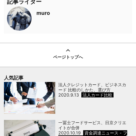
記事ライター
muro
ページトップへ
人気記事
法人クレジットカード、ビジネスカ
ード 比較のしかた、選び方
2020.9.13
法人カード比較
一冨士フードサービス、日京クリエ
イトが合併
2020.10.19
資金調達ニュース - フ