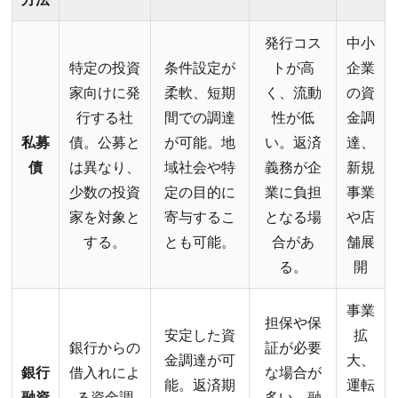
発行コス
中小
特定の投資
条件設定が
トが高
企業
家向けに発
柔軟、短期
く、流動
の資
行する社
間での調達
性が低
金調
私募
債。公募と
が可能。地
い。返済
達、
債
は異なり、
域社会や特
義務が企
新規
少数の投資
定の目的に
業に負担
事業
家を対象と
寄与するこ
となる場
や店
する。
とも可能。
合があ
舗展
る。
開
事業
担保や保
安定した資
拡
銀行からの
証が必要
金調達が可
大、
銀行
借入れによ
な場合が
能。返済期
運転
融資
る資金調
多い。融