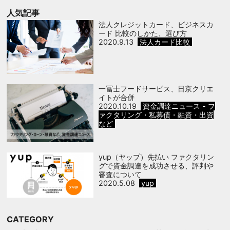
人気記事
法人クレジットカード、ビジネスカ
ード 比較のしかた、選び方
2020.9.13
法人カード比較
一冨士フードサービス、日京クリエ
イトが合併
2020.10.19
資金調達ニュース - フ
ァクタリング・私募債・融資・出資
など
yup（ヤップ）先払い ファクタリン
グで資金調達を成功させる、評判や
審査について
2020.5.08
yup
CATEGORY