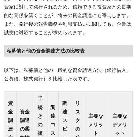
資家に対して発行されるため、信頼できる投資家との長期
的な関係を築くことが、将来の資金調達にも寄与します。
また、発行後の報告義務や利息支払いに関しても、企業は
誠実に対応することが求められます。
私募債と他の資金調達方法の比較表
以下は、私募債と他の一般的な資金調達方法（銀行借入、
公募債、株式発行）を比較した表です。
手
資
調
リ
続
調
金
資金
達
ス
き
達
主要な
主要な
調
調達
ス
ク
の
コ
メリッ
デメリ
達
の柔
ピ
の
複
ス
ト
ット