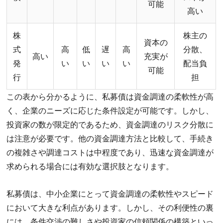
可能
高い
株
株主の
資本の
式
高
低
遅
高
分散、
高い
充実が
発
い
い
い
い
配当負
可能
行
担
この表から分かるように、私募債は資金調達の柔軟性が高
く、企業のニーズに応じた条件設定が可能です。しかし、
投資家の数が限定的であるため、資金調達のリスク分散に
は注意が必要です。他の資金調達方法と比較して、手続き
の複雑さや調達コストは中程度であり、迅速な資金調達が
求められる場合には有効な選択肢となります。
私募債は、中小企業にとって資金調達の柔軟性やスピード
において大きな利点があります。しかし、その利便性の裏
には、条件交渉の難しさや投資家の信頼関係の構築といっ