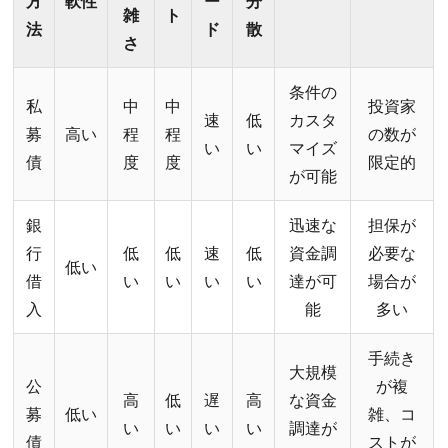
方
軟性
ー
分
雑
ト
法
ド
散
さ
条件の
私
中
中
投資家
速
低
カスタ
募
高い
程
程
の数が
い
い
マイズ
債
度
度
限定的
が可能
銀
迅速な
担保が
行
低
低
速
低
資金調
必要な
低い
借
い
い
い
い
達が可
場合が
入
能
多い
手続き
大規模
公
が複
高
低
遅
高
な資金
募
低い
雑、コ
い
い
い
い
調達が
債
ストが