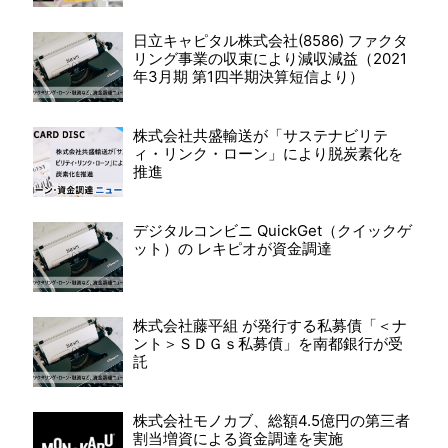
日立キャピタル株式会社(8586) ファクタ
リング事業の収束により減収減益（2021
年3月期 第1四半期決算短信より）
株式会社共盛輸送が「サステナビリテ
ィ・リンク・ローン」により脱炭素化を
推進
デジタルコンビニ QuickGet（クイックゲ
ット）の レキピオが資金調達
株式会社藤平組 が発行する私募債「＜ナ
ント＞ＳＤＧｓ私募債」を南都銀行が受
託
株式会社モノカブ、総額4.5億円の第三者
割当増資による資金調達を実施