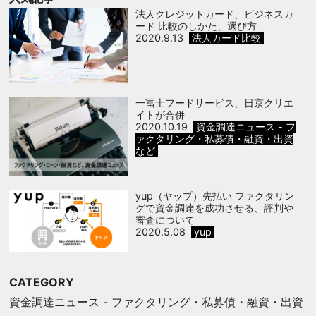
法人クレジットカード、ビジネスカ
ード 比較のしかた、選び方
2020.9.13
法人カード比較
一冨士フードサービス、日京クリエ
イトが合併
2020.10.19
資金調達ニュース - フ
ァクタリング・私募債・融資・出資
など
yup（ヤップ）先払い ファクタリン
グで資金調達を成功させる、評判や
審査について
2020.5.08
yup
CATEGORY
資金調達ニュース - ファクタリング・私募債・融資・出資