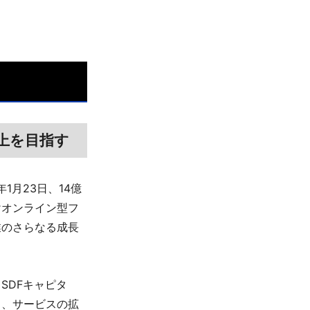
上を目指す
1月23日、14億
けオンライン型フ
業のさらなる成長
、SDFキャピタ
し、サービスの拡