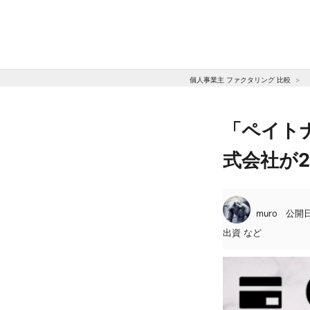
個人事業主 ファクタリング 比較
「ペイト
式会社が2
muro
公開日:
出資 など